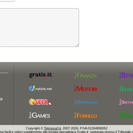
oi
Copyright ©
Teknosurf.it
, 2007-2026, P.IVA 01264890052
ina facili e veloci supplemento alla testata giornalistica Gratis.it, registrata presso il Tribunal