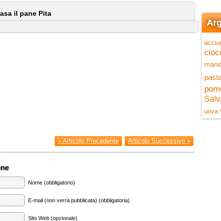
asa il pane Pita
Arg
acciu
cioc
mand
pasta
pom
Salv
uova
« Articolo Precedente
Articolo Successivo »
one
Nome (obbligatorio)
E-mail (non verrà pubblicata) (obbligatoria)
Sito Web (opzionale)