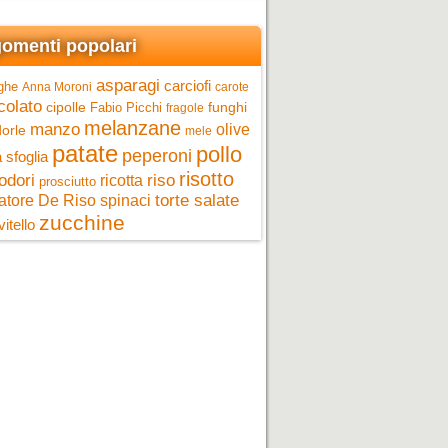
omenti popolari
asparagi
carciofi
ghe
Anna Moroni
carote
colato
cipolle
funghi
Fabio Picchi
fragole
melanzane
manzo
olive
orle
mele
patate
pollo
peperoni
 sfoglia
risotto
riso
odori
ricotta
prosciutto
torte salate
atore De Riso
spinaci
zucchine
vitello