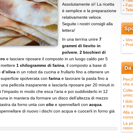
-
Twit
Assolutamente sì! La ricetta
-
Fac
-
Tel
è semplice e la preparazione
relativamente veloce.
Seguite i nostri consigli alla
Sp
lettera!
In una terrina unire
7
-
Vini
-
Pro
grammi di lievito in
polvere
,
2 bicchieri di
ero
e lasciare riposare il composto in un luogo caldo per 5
i mettere
1 chilogrammo di farina
, il composto a base di
Da 
 d’oliva
in un robot da cucina e frullarlo fino a ottenere un
 superficie spolverata con
farina
e lavorare la pasta fino a
Perch
che n
 una pellicola trasparente e lasciarla riposare per 20 minuti in
Colte
l’impasto in modo che esca l’aria e poi suddividerlo in 12
unisc
nuna in maniera da formare un disco dell’altezza di mezzo
I dol
piastra da forno unta con
olio
e spennellarli con
acqua
.
e tra
i spennellare di nuovo i dischi con acqua e cuocerli in forno già
Alla 
conve
La pi
ristor