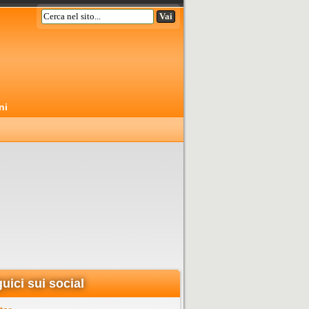
ni
uici sui social