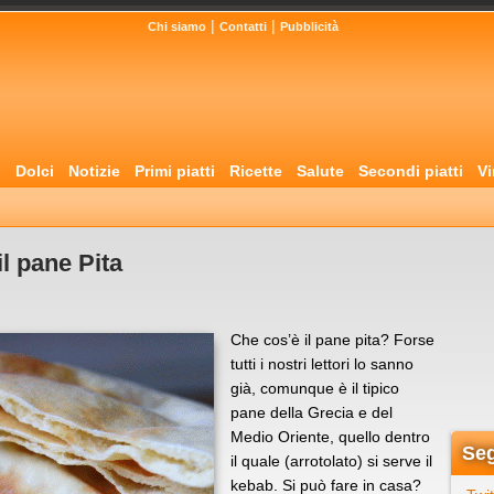
|
|
Chi siamo
Contatti
Pubblicità
i
Dolci
Notizie
Primi piatti
Ricette
Salute
Secondi piatti
Vi
l pane Pita
Che cos’è il pane pita? Forse
tutti i nostri lettori lo sanno
già, comunque è il tipico
pane della Grecia e del
Medio Oriente, quello dentro
Seg
il quale (arrotolato) si serve il
kebab. Si può fare in casa?