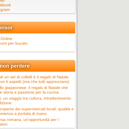
ter
ebook
egram
onsor
 Online
fumi per bucato
non perdere
é un set di coltelli è il regalo di Natale
on ti aspetti (ma che tutti apprezzano)
llo giapponese: il regalo di Natale che
e storia e passione per la cucina
ci: un viaggio tra cultura, intrattenimento
dizione
scoperta dei supermercati locali: qualità e
nienza a portata di mano
nsa romana, un’opportunità per i
atori