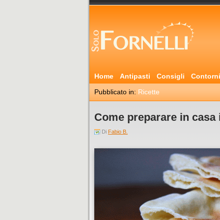
Home
Antipasti
Consigli
Contorn
Pubblicato in:
Ricette
Come preparare in casa i
Di
Fabio B.