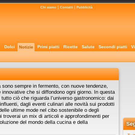
|
|
Chi siamo
Contatti
Pubblicità
i
Dolci
Primi piatti
Ricette
Salute
Secondi piatti
Vi
Notizie
na sono sempre in fermento, con nuove tendenze,
e innovative che si diffondono ogni giorno. In questa
 tutto ciò che riguarda l’universo gastronomico: dai
nfluenti, dagli eventi culinari alle novità sui prodotti
delle ultime mode nel cibo sostenibile o degli
ui troverai un mix di articoli e approfondimenti per
oluzione del mondo della cucina e della
Seg