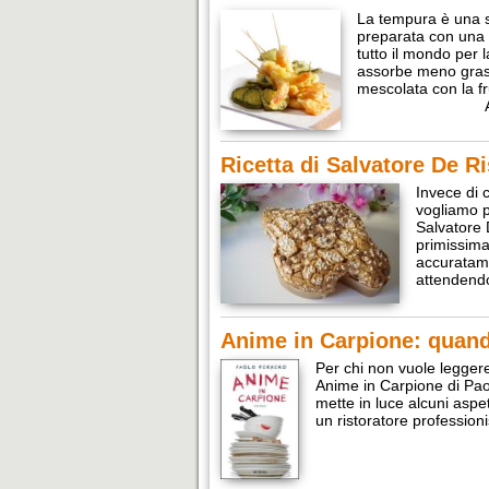
La tempura è una s
preparata con una 
tutto il mondo per l
assorbe meno grassi
mescolata con la fr
Ricetta di Salvatore De 
Invece di 
vogliamo p
Salvatore 
primissima 
accuratame
attenden
Anime in Carpione: quando
Per chi non vuole leggere
Anime in Carpione di Pao
mette in luce alcuni aspet
un ristoratore professioni