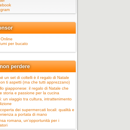
ter
ebook
egram
onsor
 Online
fumi per bucato
non perdere
é un set di coltelli è il regalo di Natale
on ti aspetti (ma che tutti apprezzano)
llo giapponese: il regalo di Natale che
e storia e passione per la cucina
ci: un viaggio tra cultura, intrattenimento
dizione
scoperta dei supermercati locali: qualità e
nienza a portata di mano
nsa romana, un’opportunità per i
atori