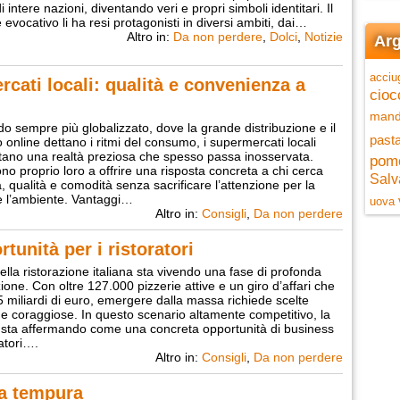
di intere nazioni, diventando veri e propri simboli identitari. Il
 evocativo li ha resi protagonisti in diversi ambiti, dai…
Altro in:
Da non perdere
,
Dolci
,
Notizie
Arg
acciu
rcati locali: qualità e convenienza a
cioc
mand
o sempre più globalizzato, dove la grande distribuzione e il
pasta
online dettano i ritmi del consumo, i supermercati locali
ano una realtà preziosa che spesso passa inosservata.
pom
no proprio loro a offrire una risposta concreta a chi cerca
Salv
, qualità e comodità senza sacrificare l’attenzione per la
e l’ambiente. Vantaggi…
uova
Altro in:
Consigli
,
Da non perdere
unità per i ristoratori
della ristorazione italiana sta vivendo una fase di profonda
ione. Con oltre 127.000 pizzerie attive e un giro d’affari che
5 miliardi di euro, emergere dalla massa richiede scelte
 e coraggiose. In questo scenario altamente competitivo, la
i sta affermando come una concreta opportunità di business
ratori….
Altro in:
Consigli
,
Da non perdere
La tempura