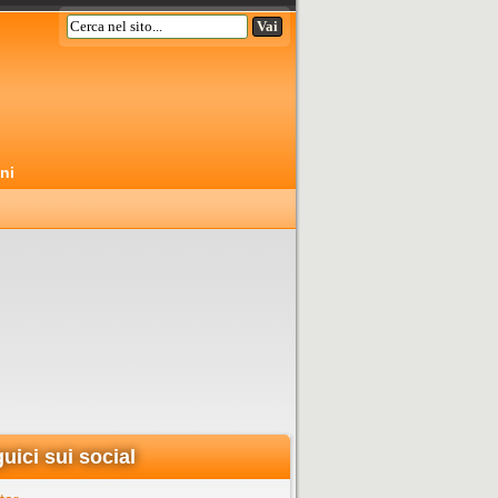
ni
uici sui social