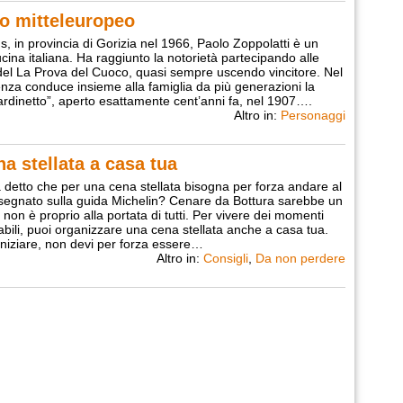
co mitteleuropeo
 in provincia di Gorizia nel 1966, Paolo Zoppolatti è un
cina italiana. Ha raggiunto la notorietà partecipando alle
 del La Prova del Cuoco, quasi sempre uscendo vincitore. Nel
nza conduce insieme alla famiglia da più generazioni la
iardinetto”, aperto esattamente cent’anni fa, nel 1907….
Altro in:
Personaggi
a stellata a casa tua
a detto che per una cena stellata bisogna per forza andare al
 segnato sulla guida Michelin? Cenare da Bottura sarebbe un
non è proprio alla portata di tutti. Per vivere dei momenti
abili, puoi organizzare una cena stellata anche a casa tua.
iniziare, non devi per forza essere…
Altro in:
Consigli
,
Da non perdere