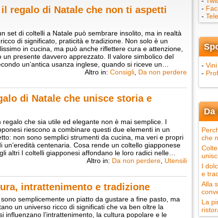
-
Twit
 il regalo di Natale che non ti aspetti
-
Fac
-
Tel
n set di coltelli a Natale può sembrare insolito, ma in realtà
icco di significato, praticità e tradizione. Non solo è un
Sp
ilissimo in cucina, ma può anche riflettere cura e attenzione,
 un presente davvero apprezzato. Il valore simbolico del
econdo un’antica usanza inglese, quando si riceve un…
-
Vini
Altro in:
Consigli
,
Da non perdere
-
Pro
galo di Natale che unisce storia e
Da 
 regalo che sia utile ed elegante non è mai semplice. I
iapponesi riescono a combinare questi due elementi in un
Perch
tto: non sono semplici strumenti da cucina, ma veri e propri
che n
di un’eredità centenaria. Cosa rende un coltello giapponese
Colte
li altri I coltelli giapponesi affondano le loro radici nelle…
unisc
Altro in:
Da non perdere
,
Utensili
I dol
e tra
Alla 
tura, intrattenimento e tradizione
conve
n sono semplicemente un piatto da gustare a fine pasto, ma
La pi
ano un universo ricco di significati che va ben oltre la
ristor
i influenzano l’intrattenimento, la cultura popolare e le