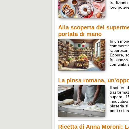
tradizioni 
loro potere
Alla scoperta dei superme
portata di mano
In un mond
commercio 
rappresent
Eppure, so
freschezza
comunità 
La pinsa romana, un’opport
Il settore 
trasformaz
supera i 1
innovative
pinseria s
per i risto
Ricetta di Anna Moroni: 