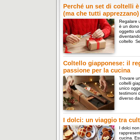
Perché un set di coltelli è
(ma che tutti apprezzano)
Regalare u
è un dono r
oggetto ut
diventando
coltello S
Coltello giapponese: il re
passione per la cucina
Trovare un
coltelli g
unico ogge
testimoni 
diverso dag
I dolci: un viaggio tra cul
I dolci no
rappresent
cucina. Ess