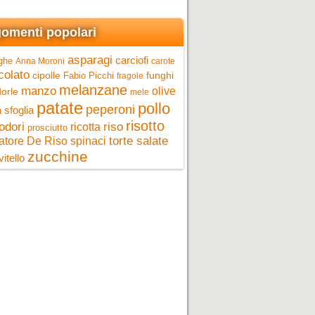
omenti popolari
asparagi
carciofi
ghe
Anna Moroni
carote
colato
cipolle
funghi
Fabio Picchi
fragole
melanzane
manzo
olive
orle
mele
patate
pollo
peperoni
 sfoglia
risotto
riso
odori
ricotta
prosciutto
torte salate
atore De Riso
spinaci
zucchine
vitello