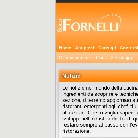
Home
Antipasti
Consigli
Contorn
Da non perdere
Libri
Personaggi
Notizie
Le notizie nel mondo della cuci
ingredienti da scoprire e tecnich
sezione, ti terremo aggiornato su
ristoranti emergenti agli chef più i
alimentari. Che tu voglia sapere 
sviluppi nell’industria del food, q
restare sempre al passo con l’ev
ristorazione.