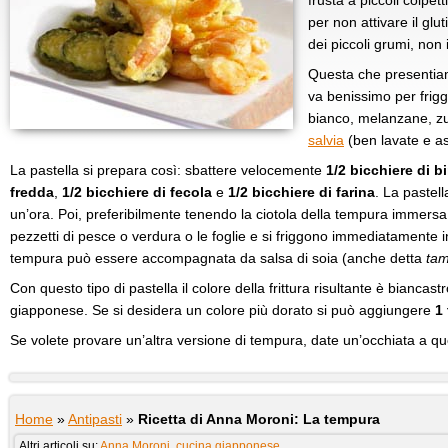
frusta a piccoli colpett
per non attivare il glu
dei piccoli grumi, non
Questa che presentiam
va benissimo per frigg
bianco, melanzane, zu
salvia
(ben lavate e asc
La pastella si prepara così: sbattere velocemente
1/2 bicchiere di bi
fredda
,
1/2 bicchiere di fecola
e
1/2 bicchiere di farina
. La pastell
un’ora. Poi, preferibilmente tenendo la ciotola della tempura immersa
pezzetti di pesce o verdura o le foglie e si friggono immediatamente i
tempura può essere accompagnata da salsa di soia (anche detta
tam
Con questo tipo di pastella il colore della frittura risultante è biancast
giapponese. Se si desidera un colore più dorato si può aggiungere
1
Se volete provare un’altra versione di tempura, date un’occhiata a q
Home
»
Antipasti
»
Ricetta di Anna Moroni: La tempura
Altri articoli su:
Anna Moroni
,
cucina giapponese