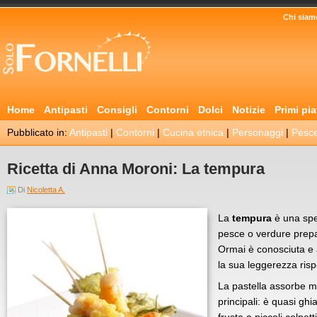
Chi siam
Home
Antipasti
Consigli
Contorni
Dolci
Notizie
Primi pia
Pubblicato in:
Antipasti
|
Contorni
|
Cucina etnica
|
Personaggi
|
Pesc
Ricetta di Anna Moroni: La tempura
Di
Nicoletta A.
La
tempura
è una spec
pesce o verdure prepa
Ormai è conosciuta e 
la sua leggerezza rispet
La pastella assorbe m
principali: è quasi gh