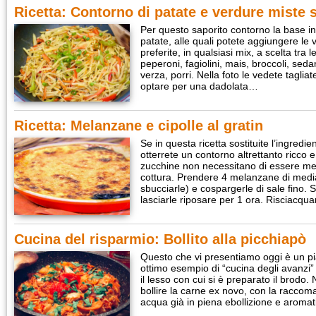
Ricetta: Contorno di patate e verdure miste s
Per questo saporito contorno la base ind
patate, alle quali potete aggiungere le 
preferite, in qualsiasi mix, a scelta tra le
peperoni, fagiolini, mais, broccoli, sed
verza, porri. Nella foto le vedete tagli
optare per una dadolata…
Ricetta: Melanzane e cipolle al gratin
Se in questa ricetta sostituite l’ingred
otterrete un contorno altrettanto ricco 
zucchine non necessitano di essere mes
cottura. Prendere 4 melanzane di media
sbucciarle) e cospargerle di sale fino. 
lasciarle riposare per 1 ora. Risciacqu
Cucina del risparmio: Bollito alla picchiapò
Questo che vi presentiamo oggi è un p
ottimo esempio di “cucina degli avanzi
il lesso con cui si è preparato il brodo
bollire la carne ex novo, con la racco
acqua già in piena ebollizione e aromat