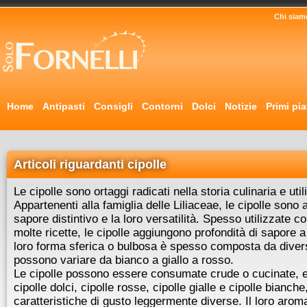
Chi siam
Home
Antipasti
Consigli
Contorni
Dolci
Notizie
Primi pia
Articoli riguardanti cipolle
Le cipolle sono ortaggi radicati nella storia culinaria e util
Appartenenti alla famiglia delle Liliaceae, le cipolle sono 
sapore distintivo e la loro versatilità. Spesso utilizzate 
molte ricette, le cipolle aggiungono profondità di sapore a 
loro forma sferica o bulbosa è spesso composta da divers
possono variare da bianco a giallo a rosso.
Le cipolle possono essere consumate crude o cucinate, e 
cipolle dolci, cipolle rosse, cipolle gialle e cipolle bianc
caratteristiche di gusto leggermente diverse. Il loro arom