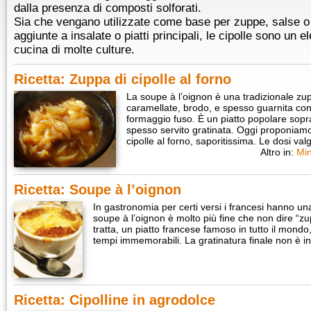
dalla presenza di composti solforati.
Sia che vengano utilizzate come base per zuppe, salse o s
aggiunte a insalate o piatti principali, le cipolle sono un
cucina di molte culture.
Ricetta: Zuppa di cipolle al forno
La soupe à l’oignon è una tradizionale zup
caramellate, brodo, e spesso guarnita con 
formaggio fuso. È un piatto popolare sopra
spesso servito gratinata. Oggi proponiamo
cipolle al forno, saporitissima. Le dosi v
Altro in:
Min
Ricetta: Soupe à l’oignon
In gastronomia per certi versi i francesi hanno una 
soupe à l’oignon è molto più fine che non dire “zup
tratta, un piatto francese famoso in tutto il mondo, 
tempi immemorabili. La gratinatura finale non è 
Ricetta: Cipolline in agrodolce