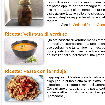
Le cipolline in agrodolce sono ottime d
antipasto oppure per accompagnare un
essere preparate al momento oppure m
disposizione tutte le volte che si desid
classico degli ortaggi in barattolo e si
tagliere…
Altro in:
Antipasti freddi
,
Cons
Ricetta: Vellutata di verdure
Questo passato di verdure molto cremos
per risultare interessante: ha uno sple
piacevolissimo e tante fibre – un tocca
oggi questo tipo di minestra si trova an
nei freezer dei supermercati, ma prepa
Ricetta: Pasta con la ‘nduja
Oggi sapori di Calabria, con la mitica 
sugo per un primo piatto (o un piatto u
semplice da preparare, ma decisamente
Consigliamo di scegliere una pasta corta,
anche le altre non sfigureranno. Per qu
“pomodoro”,…