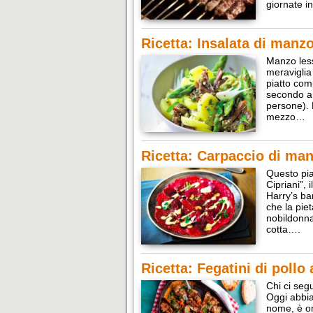
giornate i
Ricetta: Insalata di manzo
Manzo less
meraviglia
piatto com
secondo a 
persone). 
mezzo…
Ricetta: Carpaccio di man
Questo pia
Cipriani”,
Harry’s bar
che la pie
nobildonna
cotta….
Ricetta: Fegatini di pollo 
Chi ci seg
Oggi abbia
nome, è ori