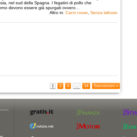
sia, nel sud della Spagna. I fegatini di pollo che
emo devono essere già spurgati ovvero…
Altro in:
Carni rosse
,
Senza lattosio
1
2
3
…
14
Successivo »