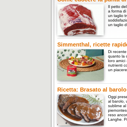
Il petto de
a forma di 
un taglio 
soddisfazio
un taglio 
Simmenthal, ricette rapid
Di recente
quanto la 
loro amici 
nutrienti 
un piacere
Ricetta: Brasato al barolo
Oggi prese
al barolo,
sublime al 
piemontese
reso ancora
Langhe. P