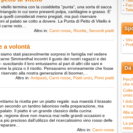
-
Twit
-
Fac
l vitello termina con la cosiddetta “punta“, una sorta di sacca
-
Tel
triangolo in cui sono presenti polpa, cartilagine e grasso. E’
tra quelli considerati meno pregiati, ma può riservare
ni al palato se cotto a dovere. La Punta di Petto di Vitello è
di carne noto…
Sp
Altro in:
Carni rosse
,
Ricette
,
Secondi piatti
-
Vini
-
Pro
e a volontà
 siamo stati piacevolmente sorpresi in famiglia nel vedere
carne Simmenthal incontri il gusto dei nostri ragazzi e dei
– suscitando il loro entusiasmo al pari di altri cibi sani e
Da 
come la pizza o il risotto. Pensavamo erroneamente che fosse
 riservato alla nostra generazione di boomer,…
Altro in:
Antipasti
,
Carni rosse
,
Piatti unici
,
Primi piatti
Perch
che n
Colte
unisc
ntiamo la ricetta per un piatto regale: sua maestà il brasato
I dol
 un secondo un tantino laborioso nella preparazione, ma
e tra
palato. Il piatto è un grande classico della cucina
Alla 
, regione dove non manca mai nelle grandi occasioni e
conve
 più prezioso dall’utilizzo del ricercatissimo vino rosso delle
La pi
reparare…
ristor
Altro in:
Carni rosse