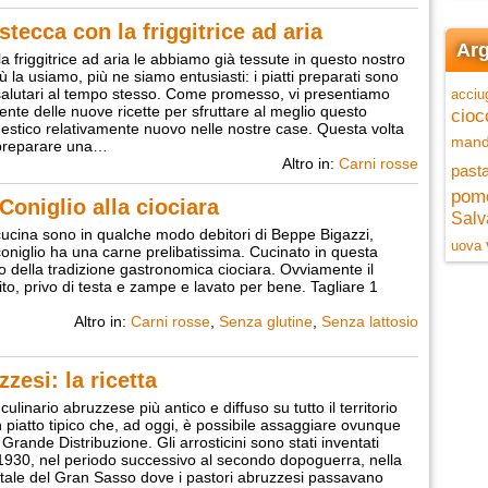
tecca con la friggitrice ad aria
Arg
la friggitrice ad aria le abbiamo già tessute in questo nostro
iù la usiamo, più ne siamo entusiasti: i piatti preparati sono
salutari al tempo stesso. Come promesso, vi presentiamo
acciu
nte delle nuove ricette per sfruttare al meglio questo
cioc
estico relativamente nuovo nelle nostre case. Questa volta
mand
preparare una…
Altro in:
Carni rosse
pasta
pom
Coniglio alla ciociara
Salv
i cucina sono in qualche modo debitori di Beppe Bigazzi,
uova
oniglio ha una carne prelibatissima. Cucinato in questa
co della tradizione gastronomica ciociara. Ovviamente il
ito, privo di testa e zampe e lavato per bene. Tagliare 1
Altro in:
Carni rosse
,
Senza glutine
,
Senza lattosio
zesi: la ricetta
 culinario abruzzese più antico e diffuso su tutto il territorio
un piatto tipico che, ad oggi, è possibile assaggiare ovunque
 Grande Distribuzione. Gli arrosticini sono stati inventati
 1930, nel periodo successivo al secondo dopoguerra, nella
tale del Gran Sasso dove i pastori abruzzesi passavano