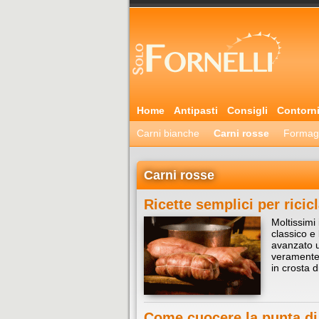
Home
Antipasti
Consigli
Contorn
Carni bianche
Carni rosse
Formag
Carni rosse
Ricette semplici per rici
Moltissimi 
classico e
avanzato u
veramente 
in crosta d
Come cuocere la punta di 