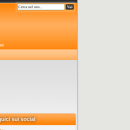
ni
uici sui social