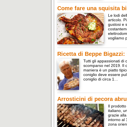
Come fare una squisita bis
Le lodi del
articolo. P
gustosi e 
costanteme
elettrodom
vogliamo 
Ricetta di Beppe Bigazzi: 
Tutti gli appassionati d
scomparso nel 2019. Il c
maniera è un piatto tipi
coniglio deve essere pul
coniglio di circa 1…
Arrosticini di pecora abruz
Il prodotto
italiano, 
grazie alla
intorno al
zona orien