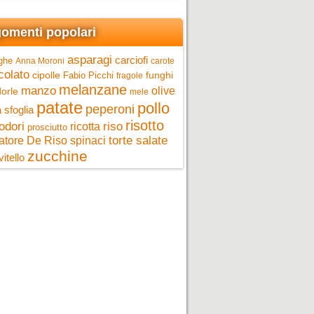
omenti popolari
asparagi
carciofi
ghe
Anna Moroni
carote
colato
cipolle
funghi
Fabio Picchi
fragole
melanzane
manzo
olive
orle
mele
patate
pollo
peperoni
 sfoglia
risotto
riso
odori
ricotta
prosciutto
torte salate
atore De Riso
spinaci
zucchine
vitello