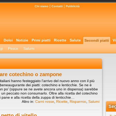
|
|
Chi siamo
Contatti
Pubblicità
i
Dolci
Notizie
Primi piatti
Ricette
Salute
Vi
Secondi piatti
gi
Pesce
Salumi
clare cotechino o zampone
italiani hanno festeggiato l’arrivo del nuovo anno con il più
 beneaugurante dei piatti: cotechino e lenticchie. Se ne è
n po’ (oppure se ne avete ancora uno in dispensa) sarebbe
un peccato non consumarlo. Oltre alla ricetta del cotechino
i pane e alla ricetta della zuppa di lenticchie…
Altro in:
Carni rosse
,
Ricette
,
Risparmio
,
Salumi
Seg
petto di vitello