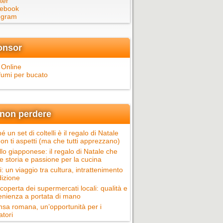
ter
ebook
egram
onsor
 Online
fumi per bucato
non perdere
é un set di coltelli è il regalo di Natale
on ti aspetti (ma che tutti apprezzano)
llo giapponese: il regalo di Natale che
e storia e passione per la cucina
ci: un viaggio tra cultura, intrattenimento
dizione
scoperta dei supermercati locali: qualità e
nienza a portata di mano
nsa romana, un’opportunità per i
atori