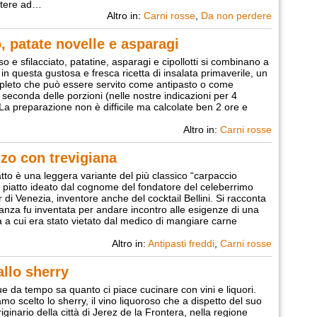
ntere ad…
Altro in:
Carni rosse
,
Da non perdere
, patate novelle e asparagi
o e sfilacciato, patatine, asparagi e cipollotti si combinano a
 in questa gustosa e fresca ricetta di insalata primaverile, un
pleto che può essere servito come antipasto o come
seconda delle porzioni (nelle nostre indicazioni per 4
La preparazione non è difficile ma calcolate ben 2 ore e
Altro in:
Carni rosse
zo con trevigiana
tto è una leggera variante del più classico “carpaccio
 il piatto ideato dal cognome del fondatore del celeberrimo
 di Venezia, inventore anche del cocktail Bellini. Si racconta
tanza fu inventata per andare incontro alle esigenze di una
 a cui era stato vietato dal medico di mangiare carne
Altro in:
Antipasti freddi
,
Carni rosse
allo sherry
ue da tempo sa quanto ci piace cucinare con vini e liquori.
mo scelto lo sherry, il vino liquoroso che a dispetto del suo
ginario della città di Jerez de la Frontera, nella regione