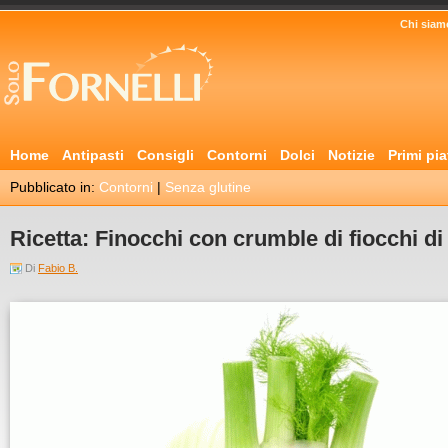
Chi siam
Home
Antipasti
Consigli
Contorni
Dolci
Notizie
Primi pia
Pubblicato in:
Contorni
|
Senza glutine
Ricetta: Finocchi con crumble di fiocchi di
Di
Fabio B.