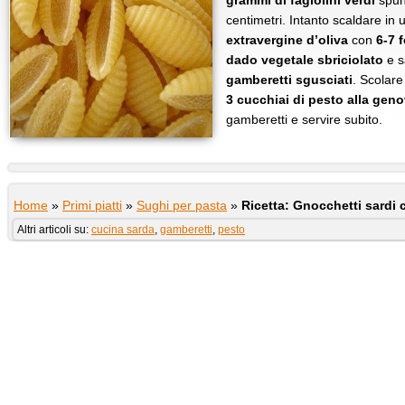
grammi di fagiolini verdi
spunt
centimetri. Intanto scaldare in
extravergine d’oliva
con
6-7 f
dado vegetale sbriciolato
e s
gamberetti sgusciati
. Scolare 
3 cucchiai di pesto alla gen
gamberetti e servire subito.
Home
»
Primi piatti
»
Sughi per pasta
»
Ricetta: Gnocchetti sardi 
Altri articoli su:
cucina sarda
,
gamberetti
,
pesto