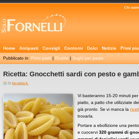
Chi siam
Home
Antipasti
Consigli
Contorni
Dolci
Notizie
Primi pia
Pubblicato in:
Primi piatti
|
Ricette
|
Sughi per pasta
Ricetta: Gnocchetti sardi con pesto e gamb
Di
Nicoletta A.
Vi basteranno 15-20 minuti per
piatto, a patto che utilizziate d
già pronto. Se vi manca la
rice
trovarla.
Portare a ebollizione una pen
e cuocervi
320 grammi di gnoc