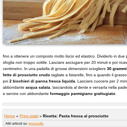
fino a ottenere un composto molto liscio ed elastico. Dividerlo in due
sfoglia non troppo sottile. Lasciare asciugare per 20 minuti e poi ricava
centimetro. In una padella di grosse dimensioni sciogliere
30 grammi
fette di prosciutto crudo
tagliate a listarelle, fino a quando il gras
poi
2 bicchieri di panna fresca liquida
. Lasciare cuocere per 2 minu
abbondante
acqua salata
, lasciandola al dente e versarla nella pad
e servire con abbondante
formaggio parmigiano grattugiato
.
Home
»
Primi piatti
»
Ricetta: Pasta fresca al prosciutto
Altri articoli su:
prosciutto