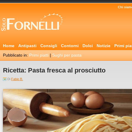
Chi siam
Home
Antipasti
Consigli
Contorni
Dolci
Notizie
Primi pia
Pubblicato in:
Primi piatti
|
Sughi per pasta
Ricetta: Pasta fresca al prosciutto
Di
Fabio B.