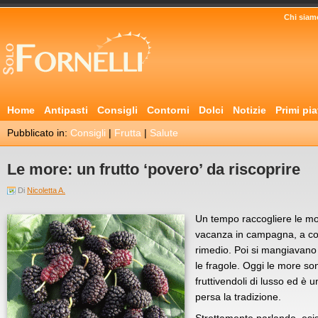
Chi siam
Home
Antipasti
Consigli
Contorni
Dolci
Notizie
Primi pia
Pubblicato in:
Consigli
|
Frutta
|
Salute
Le more: un frutto ‘povero’ da riscoprire
Di
Nicoletta A.
Un tempo raccogliere le mo
vacanza in campagna, a cost
rimedio. Poi si mangiavano
le fragole. Oggi le more so
fruttivendoli di lusso ed è 
persa la tradizione.