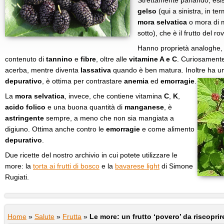
Strettamente parlando, esis
gelso
(qui a sinistra, in term
mora selvatica
o mora di 
sotto), che è il frutto del r
Hanno proprietà analoghe
contenuto di
tannino
e
fibre
, oltre alle
vitamine A e C
. Curiosament
acerba, mentre diventa
lassativa
quando è ben matura. Inoltre ha 
depurativo
, è ottima per contrastare
anemia
ed
emorragie
.
La
mora selvatica
, invece, che contiene vitamina
C
,
K
,
acido folico
e una buona quantità di
manganese
, è
astringente
sempre, a meno che non sia mangiata a
digiuno. Ottima anche contro le
emorragie
e come alimento
depurativo
.
Due ricette del nostro archivio in cui potete utilizzare le
more: la
torta ai frutti di bosco
e la
bavarese light
di Simone
Rugiati.
Home
»
Salute
»
Frutta
»
Le more: un frutto ‘povero’ da riscoprir