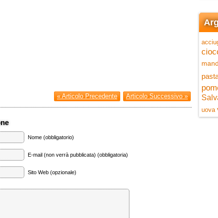
Arg
acciu
cioc
mand
pasta
pom
« Articolo Precedente
Articolo Successivo »
Salv
uova
one
Nome (obbligatorio)
E-mail (non verrà pubblicata) (obbligatoria)
Sito Web (opzionale)