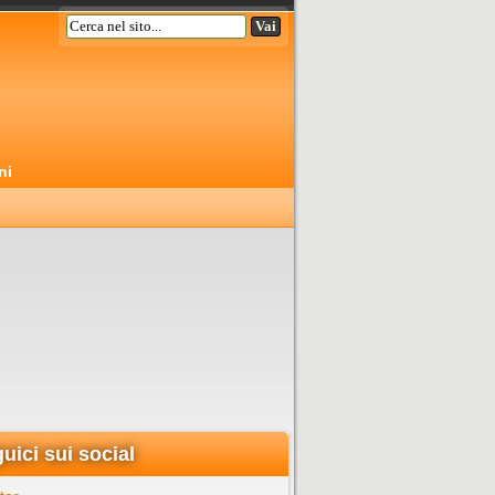
ni
uici sui social