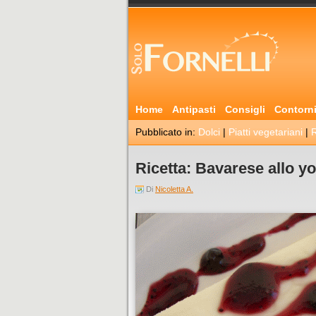
Home
Antipasti
Consigli
Contorn
Pubblicato in:
Dolci
|
Piatti vegetariani
|
R
Ricetta: Bavarese allo y
Di
Nicoletta A.