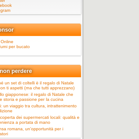
ter
ebook
egram
onsor
 Online
fumi per bucato
non perdere
é un set di coltelli è il regalo di Natale
on ti aspetti (ma che tutti apprezzano)
llo giapponese: il regalo di Natale che
e storia e passione per la cucina
ci: un viaggio tra cultura, intrattenimento
dizione
scoperta dei supermercati locali: qualità e
nienza a portata di mano
nsa romana, un’opportunità per i
atori