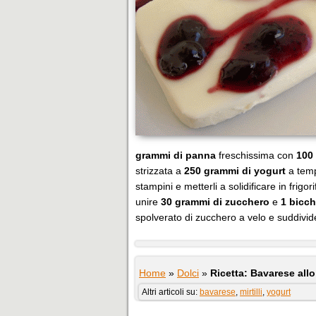
grammi di panna
freschissima con
100
strizzata a
250 grammi di yogurt
a temp
stampini e metterli a solidificare in frigor
unire
30 grammi di zucchero
e
1 bicch
spolverato di zucchero a velo e suddivide
Home
»
Dolci
»
Ricetta: Bavarese all
Altri articoli su:
bavarese
,
mirtilli
,
yogurt