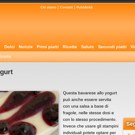
|
|
Chi siamo
Contatti
Pubblicità
i
Dolci
Notizie
Primi piatti
Ricette
Salute
Secondi piatti
Vi
icette
ogurt
Questa bavarese allo yogurt
può anche essere servita
con una salsa a base di
fragole, nelle stesse dosi e
con lo stesso procedimento.
Seg
Invece che usare gli stampini
individuali potete optare per