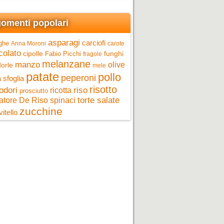
omenti popolari
asparagi
carciofi
ghe
Anna Moroni
carote
colato
cipolle
funghi
Fabio Picchi
fragole
melanzane
manzo
olive
orle
mele
patate
pollo
peperoni
 sfoglia
risotto
riso
odori
ricotta
prosciutto
torte salate
atore De Riso
spinaci
zucchine
vitello