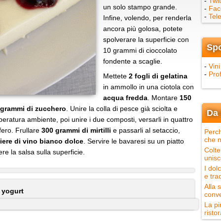
-
Twit
un solo stampo grande.
-
Fac
-
Tel
Infine, volendo, per renderla
ancora più golosa, potete
spolverare la superficie con
Sp
10 grammi di cioccolato
fondente a scaglie.
-
Vini
-
Pro
Mettete
2 fogli di gelatina
in ammollo in una ciotola con
acqua fredda
. Montare
150
 grammi di zucchero
. Unire la colla di pesce già sciolta e
Da 
eratura ambiente, poi unire i due composti, versarli in quattro
ifero. Frullare
300 grammi di mirtilli
e passarli al setaccio,
Perch
che n
iere di vino bianco dolce
. Servire le bavaresi su un piatto
Colte
re la salsa sulla superficie.
unisc
I dol
e tra
Alla 
o yogurt
conve
La pi
ristor