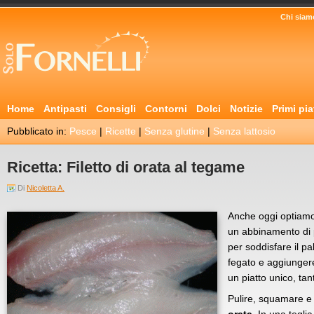
Chi siam
Home
Antipasti
Consigli
Contorni
Dolci
Notizie
Primi pia
Pubblicato in:
Pesce
|
Ricette
|
Senza glutine
|
Senza lattosio
Ricetta: Filetto di orata al tegame
Di
Nicoletta A.
Anche oggi optiamo 
un abbinamento di p
per soddisfare il pa
fegato e aggiungere 
un piatto unico, tan
Pulire, squamare e