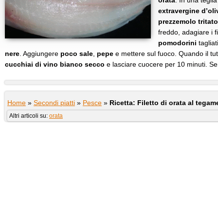
orata
. In una tegli
extravergine d’oli
prezzemolo
tritat
freddo, adagiare i fi
pomodorini
taglia
nere
. Aggiungere
poco sale
,
pepe
e mettere sul fuoco. Quando il tu
cucchiai di vino bianco secco
e lasciare cuocere per 10 minuti. Ser
Home
»
Secondi piatti
»
Pesce
»
Ricetta: Filetto di orata al tegam
Altri articoli su:
orata