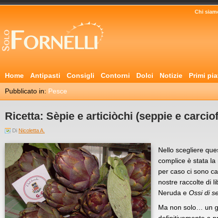
Chi siam
Home
Antipasti
Consigli
Contorni
Dolci
Notizie
Primi pia
Pubblicato in:
Pesce
Ricetta: Sèpie e articiòchi (seppie e carciof
Di
Nicoletta A.
Nello scegliere que
complice è stata la r
per caso ci sono cap
nostre raccolte di li
Neruda e
Ossi di s
Ma non solo… un gi