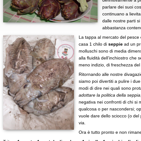
definitivamente a p
parlare dei suoi cos
continuano a lievita
dalle nostre parti 
abbastanza conten
La tappa al mercato del pesce c
casa 1 chilo di
seppie
ad un pr
molluschi sono di media dimensi
alla fluidità dell’inchiostro ch
meno indizio, di freschezza del
Ritornando alle nostre divagazi
siamo poi divertiti a pulire i du
modi di dire nei quali sono pr
adottare la politica della seppia
negativa nei confronti di chi s
qualcosa o per nascondersi; o
vuole dare dello sciocco (o del
via.
Ora è tutto pronto e non riman