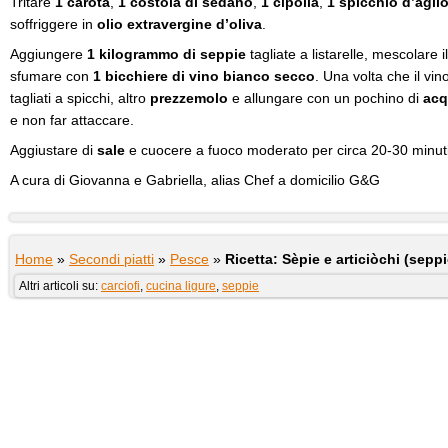
Tritare
1 carota
,
1 costola di sedano
,
1 cipolla
,
1 spicchio d’agli
soffriggere in
olio extravergine d’oliva
.
Aggiungere
1 kilogrammo di seppie
tagliate a listarelle, mescolare 
sfumare con
1 bicchiere di vino bianco secco
. Una volta che il vi
tagliati a spicchi, altro
prezzemolo
e allungare con un pochino di
ac
e non far attaccare.
Aggiustare di
sale
e cuocere a fuoco moderato per circa 20-30 minuti
A cura di Giovanna e Gabriella, alias Chef a domicilio G&G
Home
»
Secondi piatti
»
Pesce
»
Ricetta: Sèpie e articiòchi (seppi
Altri articoli su:
carciofi
,
cucina ligure
,
seppie