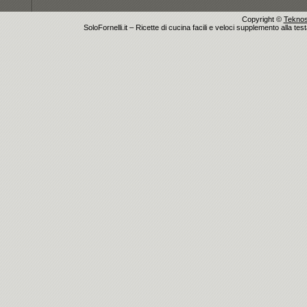
Copyright ©
Teknosu
SoloFornelli.it – Ricette di cucina facili e veloci supplemento alla tes