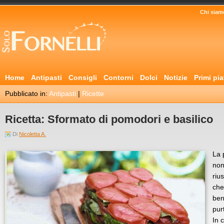
Chi siam
Home
Antipasti
Consigli
Contorni
Dolci
Notizie
Primi pia
Pubblicato in:
Antipasti
|
Ricette
Ricetta: Sformato di pomodori e basilico
Di
Nicoletta A.
La 
non
riu
che
ben
pur
In 