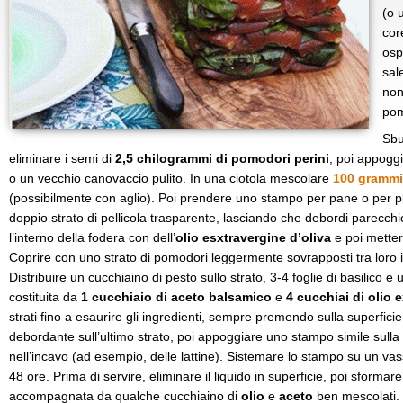
(o 
cor
osp
sal
non
pom
Sbu
eliminare i semi di
2,5 chilogrammi di pomodori perini
, poi appoggi
o un vecchio canovaccio pulito. In una ciotola mescolare
100 grammi
(possibilmente con aglio). Poi prendere uno stampo per pane o per p
doppio strato di pellicola trasparente, lasciando che debordi parecchi
l’interno della fodera con dell’
olio esxtravergine d’oliva
e poi metter
Coprire con uno strato di pomodori leggermente sovrapposti tra loro i
Distribuire un cucchiaino di pesto sullo strato, 3-4 foglie di basilico e
costituita da
1 cucchiaio di aceto balsamico
e
4 cucchiai di olio 
strati fino a esaurire gli ingredienti, sempre premendo sulla superficie.
debordante sull’ultimo strato, poi appoggiare uno stampo simile sulla 
nell’incavo (ad esempio, delle lattine). Sistemare lo stampo su un vass
48 ore. Prima di servire, eliminare il liquido in superficie, poi sformare
accompagnata da qualche cucchiaino di
olio
e
aceto
ben mescolati.