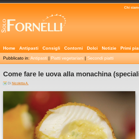
Chi siam
Home
Antipasti
Consigli
Contorni
Dolci
Notizie
Primi pia
Pubblicato in:
Antipasti
|
Piatti vegetariani
|
Secondi piatti
Come fare le uova alla monachina (special
Di
Nicoletta A.