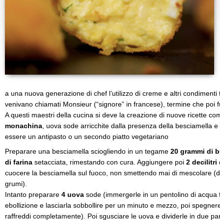
a una nuova generazione di chef l’utilizzo di creme e altri condimenti t
venivano chiamati Monsieur (“signore” in francese), termine che poi
A questi maestri della cucina si deve la creazione di nuove ricette co
monachina
, uova sode arricchite dalla presenza della besciamella e 
essere un antipasto o un secondo piatto vegetariano
Preparare una besciamella sciogliendo in un tegame
20 grammi di b
di farina
setacciata, rimestando con cura. Aggiungere poi
2 decilitri 
cuocere la besciamella sul fuoco, non smettendo mai di mescolare (
grumi).
Intanto preparare
4 uova
sode (immergerle in un pentolino di acqua f
ebollizione e lasciarla sobbollire per un minuto e mezzo, poi spegnere
raffreddi completamente). Poi sgusciare le uova e dividerle in due parti 