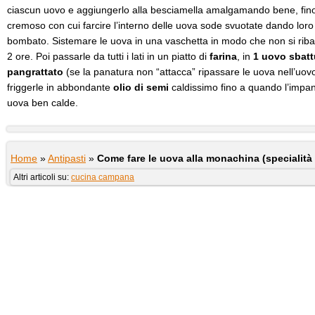
ciascun uovo e aggiungerlo alla besciamella amalgamando bene, fin
cremoso con cui farcire l’interno delle uova sode svuotate dando loro 
bombato. Sistemare le uova in una vaschetta in modo che non si ribalt
2 ore. Poi passarle da tutti i lati in un piatto di
farina
, in
1 uovo sbatt
pangrattato
(se la panatura non “attacca” ripassare le uova nell’uovo
friggerle in abbondante
olio di semi
caldissimo fino a quando l’impan
uova ben calde.
Home
»
Antipasti
»
Come fare le uova alla monachina (specialità
Altri articoli su:
cucina campana