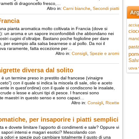
3 rametti di dragoncello fresco,…
Altro in:
Carni bianche
,
Secondi piatti
Arg
Francia
acciu
 una pianta aromatica molto coltivata in Francia (dove si
cioc
): un aroma e un sapore inconfondibili che abbondano nei
ostri cugini d’oltralpe. Bastano poche foglioline per dare
mand
to, per esempio alla salsa bearnese o al pollo. Da noi il
pasta
rova raramente, fatta eccezione per…
Altro in:
Consigli
,
Spezie e aromi
pom
Salv
uova
grette diversa dal solito
e è un termine preso in prestito dal francese (vinaigre
aceto”) con il quale si indica la miscela di sale, olio e aceto
ente in quest’ordine) con il quale si condiscono le insalate,
crude o lesse e alcuni tipi di pesce. I francesi sono
te maestri in questo senso e sono capaci…
Altro in:
Consigli
,
Ricette
omatiche, per insaporire i piatti semplici
eta e dovete limitare l’apporto di condimenti e sale? Oppure vi
i sapori intensi e magari esotici? Mescolando con
a odori e spezie può cambiare totalmente il gusto di una