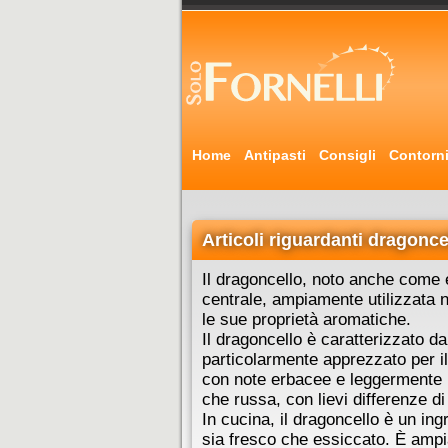
Home
Antipasti
Consigli
Contorn
Articoli riguardanti dragonce
Il dragoncello, noto anche come e
centrale, ampiamente utilizzata n
le sue proprietà aromatiche.
Il dragoncello è caratterizzato da
particolarmente apprezzato per il
con note erbacee e leggermente pi
che russa, con lievi differenze di
In cucina, il dragoncello è un in
sia fresco che essiccato. È ampi