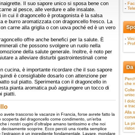
inaigrette. Il suo sapore unico si sposa bene con
-
Fac
-
Tel
arne al pesce, alle verdure e alle insalate.
 in cui il dragoncello è protagonista è la salsa
a e burro aromatizzata con dragoncello fresco. La
Sp
on carne alla griglia o con uova poché ed è un vero
-
Vini
dragoncello offre anche benefici per la salute. È
-
Pro
e minerali che possono svolgere un ruolo nella
romozione della salute generale. Inoltre, è noto per
iutare a alleviare disturbi gastrointestinali come
Da 
 in cucina, è importante ricordare che il suo sapore
uindi è consigliabile dosarlo con attenzione per
Perch
atto sul piatto. Sperimenta con il dragoncello in
che n
esta pianta aromatica può aggiungere un tocco di
Colte
 piatti.
unisc
I dol
llo
e tra
Alla 
o avete trascorso le vacanze in Francia, forse avrete fatto la
conve
e scoperta del dragoncello come condimento, un’erba
La pi
che i nostri cugini d’oltralpe amano tantissimo e che noi
ristor
ecisamente scoprire. Ecco perciò una ricetta semplice
e l’estragon è un ingrediente fondamentale. Lavare, mondare