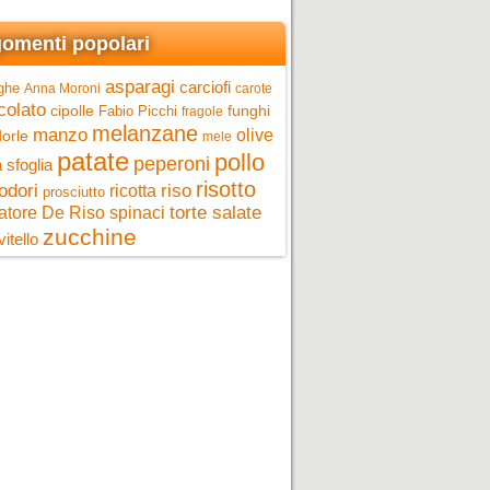
omenti popolari
asparagi
carciofi
ghe
Anna Moroni
carote
colato
cipolle
funghi
Fabio Picchi
fragole
melanzane
manzo
olive
orle
mele
patate
pollo
peperoni
 sfoglia
risotto
riso
odori
ricotta
prosciutto
torte salate
atore De Riso
spinaci
zucchine
vitello