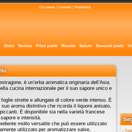
|
|
Chi siamo
Contatti
Pubblicità
i
Dolci
Notizie
Primi piatti
Ricette
Salute
Secondi piatti
Vi
llo
stragone, è un’erba aromatica originaria dell’Asia
ella cucina internazionale per il suo sapore unico e
 foglie strette e allungate di colore verde intenso. È
 suo aroma distintivo che ricorda il liquore anisato,
ccanti. È disponibile sia nella varietà francese
 sapore e intensità.
Seg
grediente molto versatile che può essere utilizzato
amente utilizzato per aromatizzare salse,
-
Twit