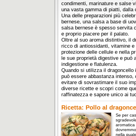
condimenti, marinature e salse v
una vasta gamma di piatti, dalla c
Una delle preparazioni più celebri
bernese, una salsa a base di uov
salsa bernese è spesso servita c
e proprio piacere per il palato.
Oltre al suo aroma distintivo, il 
ricco di antiossidanti, vitamine 
protezione delle cellule e nella p
le sue proprietà digestive e può a
indigestione e flatulenza.
Quando si utilizza il dragoncello
può essere abbastanza intenso, q
evitare di sovrastimare il suo imp
diverse ricette e scopri come qu
raffinatezza e sapore unico ai tuoi
Ricetta: Pollo al dragonce
Se per cas
sgradevol
aromatica 
dovremmo d
nella qual