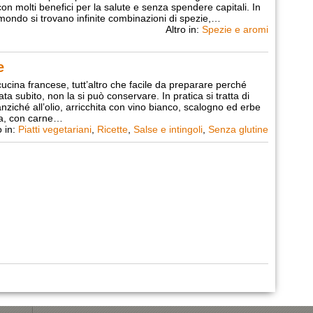
con molti benefici per la salute e senza spendere capitali. In
l mondo si trovano infinite combinazioni di spezie,…
Altro in:
Spezie e aromi
e
ucina francese, tutt’altro che facile da preparare perché
a subito, non la si può conservare. In pratica si tratta di
nziché all’olio, arricchita con vino bianco, scalogno ed erbe
a, con carne…
o in:
Piatti vegetariani
,
Ricette
,
Salse e intingoli
,
Senza glutine