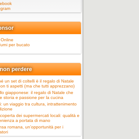
ebook
egram
onsor
 Online
fumi per bucato
non perdere
é un set di coltelli è il regalo di Natale
on ti aspetti (ma che tutti apprezzano)
llo giapponese: il regalo di Natale che
e storia e passione per la cucina
ci: un viaggio tra cultura, intrattenimento
dizione
scoperta dei supermercati locali: qualità e
nienza a portata di mano
nsa romana, un’opportunità per i
atori