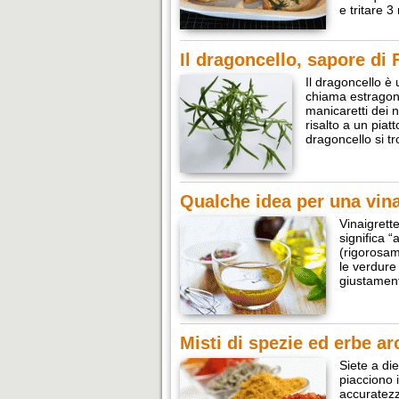
e tritare 
Il dragoncello, sapore di 
Il dragoncello è
chiama estragon
manicaretti dei n
risalto a un piat
dragoncello si t
Qualche idea per una vinai
Vinaigrett
significa “
(rigorosam
le verdure 
giustamen
Misti di spezie ed erbe ar
Siete a di
piacciono 
accuratezz