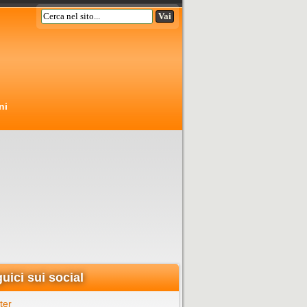
ni
uici sui social
ter