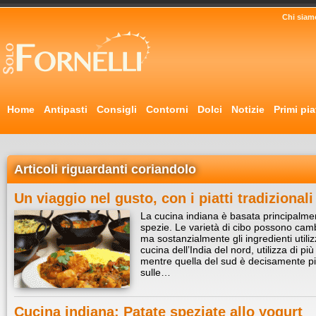
Chi siam
Home
Antipasti
Consigli
Contorni
Dolci
Notizie
Primi pia
Articoli riguardanti coriandolo
Un viaggio nel gusto, con i piatti tradizional
La cucina indiana è basata principalmente
spezie. Le varietà di cibo possono camb
ma sostanzialmente gli ingredienti utiliz
cucina dell’India del nord, utilizza di p
mentre quella del sud è decisamente pi
sulle…
Cucina indiana: Patate speziate allo yogurt