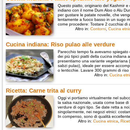
Questo piatto, originario del Kashmir e
indiano con il nome Dum Aloo o Alu Du
per gustare le patate novelle, che vengo
lentamente a fuoco basso in un sugo mol
come procedere: Tostare 2 cucchiai di
Altro in:
Contorni
,
Cucina etni
Cucina indiana: Riso pulao alle verdure
Parecchio tempo fa avevamo spiegato c
dei più tipici piatti della cucina indiana
presentiamo una variante vegetariana (h
sabzi pulao), ideale per essere accomp
o lenticchie. Lavare 300 grammi di ris
Altro in:
Cucina etn
Ricetta: Carne trita al curry
Oggi vi portiamo virtualmente nel subco
la salsa nazionale, usata come base di 
verdure di ogni tipo. Se date retta a no
singolarmente, nei negozi etnici: cos
In compenso, sono di qualità eccellent
Altro in:
Cucina etnica
,
Ricet