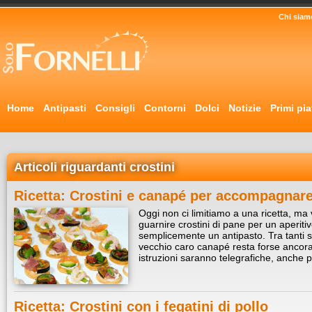
Chi siam
Home
Antipasti
Consigli
Contorni
Dolci
Notizie
Primi pia
Articoli riguardanti crostini
Ricetta: Crostini e canapé per accompagnare 
Oggi non ci limitiamo a una ricetta, ma
guarnire crostini di pane per un aperit
semplicemente un antipasto. Tra tanti sfiz
vecchio caro canapé resta forse ancora i
istruzioni saranno telegrafiche, anche
Ricetta: Crostini con i fegatini di pollo