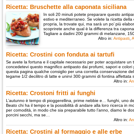
Ricetta: Bruschette alla caponata siciliana
In soli 20 minuti potete preparare questo anti
estivo e mediterraneo. Se volete la ricetta della
propria, la trovate qui, ma sarà un po’ più elabo
scoprirete anche qual è la differenza tra capona
Tagliare a dadini 200 grammi di melanzane, 1
Altro in:
Antipasti
,
A
Ricetta: Crostini con fonduta ai tartufi
Se avete la fortuna e il capitale necessario per poter acquistare un 
concedetevi questo magnifico antipasto dai profumi, sapori e colori
questa pagina qualche consiglio per una corretta conservazione del 
tegame 1/2 decilitro di latte e unirvi 300 grammi di fontina affettata
Altro in:
An
Ricetta: Crostoni fritti ai funghi
L’autunno è tempo di pioggerellina, prime nebbie e… funghi, uno dei c
Beato chi ha il tempo e la possibilità di andare alla loro ricerca in m
per comodità, in modo che sia preparabile tutto l’anno, diamo le dosi
porcini secchi, ma se…
Altro in:
An
Ricetta: Crostini al formaggio e alle erbe