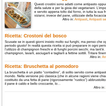
Questi crostini sono adatti come antipasto opp
della salute e per la gioia dei vegetariani. L’imp
e servito appena tolto dal forno, in tutta la sua 
viziarvi, invece del pane, utilizzate della focacc
Altro in:
Antipasti
,
Antipasti s
Ricetta: Crostoni del bosco
Scusate se in questi giorni insisto molto sui funghi, ma penso che o
periodo giusto! In realtà questa ricetta si può preparare in ogni pe
l’utilizzo di champignon freschi e di funghi porcini secchi, ma tant
champignon, lavarli, asciugarli e tagliarli a fettine sottili. Tritare fi
Altro in:
An
Ricetta: Bruschetta al pomodoro
La bruschetta è un piatto “contadino”, di solito servito come antipast
mondo. Nella versione più classica (che in alcune ragioni viene chi
costituito da una fetta di pane (rigorosamente “rustico”) abbrustolit
il pane è caldo e bello croccante, lo…
Altro in: