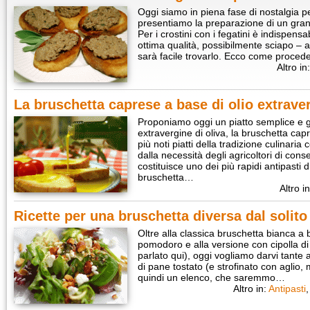
Oggi siamo in piena fase di nostalgia pe
presentiamo la preparazione di un gran
Per i crostini con i fegatini è indispens
ottima qualità, possibilmente sciapo – 
sarà facile trovarlo. Ecco come proced
Altro in
La bruschetta caprese a base di olio extraver
Proponiamo oggi un piatto semplice e g
extravergine di oliva, la bruschetta ca
più noti piatti della tradizione culinaria
dalla necessità degli agricoltori di cons
costituisce uno dei più rapidi antipasti 
bruschetta…
Altro i
Ricette per una bruschetta diversa dal solito
Oltre alla classica bruschetta bianca a 
pomodoro e alla versione con cipolla d
parlato qui), oggi vogliamo darvi tante a
di pane tostato (e strofinato con aglio,
quindi un elenco, che saremmo…
Altro in:
Antipasti