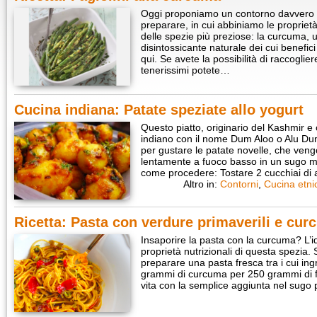
Oggi proponiamo un contorno davvero 
preparare, in cui abbiniamo le proprietà 
delle spezie più preziose: la curcuma, 
disintossicante naturale dei cui benefic
qui. Se avete la possibilità di raccogliere
tenerissimi potete…
Cucina indiana: Patate speziate allo yogurt
Questo piatto, originario del Kashmir e
indiano con il nome Dum Aloo o Alu Du
per gustare le patate novelle, che vengo
lentamente a fuoco basso in un sugo mol
come procedere: Tostare 2 cucchiai di
Altro in:
Contorni
,
Cucina etni
Ricetta: Pasta con verdure primaverili e cu
Insaporire la pasta con la curcuma? L’id
proprietà nutrizionali di questa spezia. 
preparare una pasta fresca tra i cui ing
grammi di curcuma per 250 grammi di fa
vita con la semplice aggiunta nel sugo