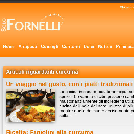
Chi siam
Home
Antipasti
Consigli
Contorni
Dolci
Notizie
Primi pia
Articoli riguardanti curcuma
Un viaggio nel gusto, con i piatti tradizional
La cucina indiana è basata principalmente
spezie. Le varietà di cibo possono camb
ma sostanzialmente gli ingredienti utiliz
cucina dell’India del nord, utilizza di p
mentre quella del sud è decisamente pi
sulle…
Ricetta: Fagiolini alla curcuma