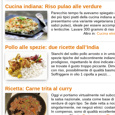
Cucina indiana: Riso pulao alle verdure
Parecchio tempo fa avevamo spiegato c
dei più tipici piatti della cucina indiana
presentiamo una variante vegetariana (h
sabzi pulao), ideale per essere accomp
o lenticchie. Lavare 300 grammi di ris
Altro in:
Cucina etn
Pollo alle spezie: due ricette dall’India
Stanchi del solito pollo arrosto o in um
spezie tipiche del subcontinente indian
prodigioso, rispettando le dosi indicat
se trovate il gusto troppo piccante. D
con riso, possibilmente di qualità ba
Soffriggere in olio 1 cipolla a pezzi,…
Ricetta: Carne trita al curry
Oggi vi portiamo virtualmente nel subco
la salsa nazionale, usata come base di 
verdure di ogni tipo. Se date retta a no
singolarmente, nei negozi etnici: cos
In compenso, sono di qualità eccellent