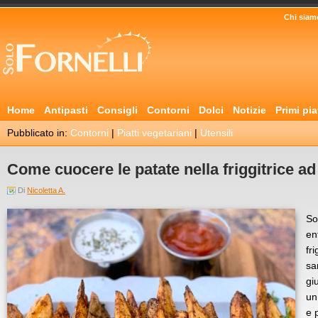
Chi siam
Home
Antipasti
Consigli
Contorni
Dolci
Notizie
Primi pia
Pubblicato in:
Contorni
|
Piatti vegetariani
|
Utensili
Come cuocere le patate nella friggitrice ad
Di
Nicoletta A.
So
en
fr
sa
gi
un
e 