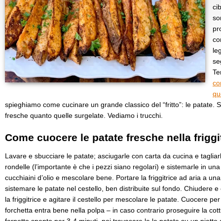
ci
so
pr
co
le
se
Te
co
qu
spieghiamo come cucinare un grande classico del “fritto”: le patate. 
fresche quanto quelle surgelate. Vediamo i trucchi.
Come cuocere le patate fresche nella friggit
Lavare e sbucciare le patate; asciugarle con carta da cucina e tagliarl
rondelle (l’importante è che i pezzi siano regolari) e sistemarle in un
cucchiaini d’olio e mescolare bene. Portare la friggitrice ad aria a un
sistemare le patate nel cestello, ben distribuite sul fondo. Chiudere e
la friggitrice e agitare il cestello per mescolare le patate. Cuocere per
forchetta entra bene nella polpa – in caso contrario proseguire la cot