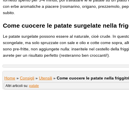
fornetto spento per 3-4 minuti, poi travasare le le patate su un piatto
con erbe aromatiche a piacere (rosmarino, origano, prezzemolo, pepe,
subito.
Come cuocere le patate surgelate nella frigg
Le patate surgelate possono essere al naturale, cioè crude. In ques
scongelate, ma solo spruzzate con sale e olio e cotte come sopra, al
sono pre-fritte, non aggiungete nulla: inseritele nel cestello della frig
avrete per un risultato perfetto (resteranno ben croccanti!).
Home
»
Consigli
»
Utensili
»
Come cuocere le patate nella friggitr
Altri articoli su:
patate