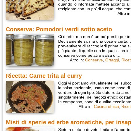
quando lo infornate mettete accanto al
recipiente con un po’ di acqua, che co
Altro i
Conserva: Pomodori verdi sotto aceto
Ci direte: ma non è un po’ presto per i
Decisamente sì, ma una cosa è certa: p
preventivare di raccoglierli prima che si
più piante di quelle con le quali si ha i
conserve come pelati e salsa di…
Altro in:
Conserve
,
Ortaggi
,
Ricet
Ricetta: Carne trita al curry
Oggi vi portiamo virtualmente nel subco
la salsa nazionale, usata come base di 
verdure di ogni tipo. Se date retta a no
singolarmente, nei negozi etnici: cos
In compenso, sono di qualità eccellent
Altro in:
Cucina etnica
,
Ricet
Misti di spezie ed erbe aromatiche, per insapo
Siete a dieta e dovete limitare l’apport