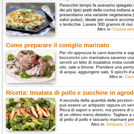
Parecchio tempo fa avevamo spiegato c
dei più tipici piatti della cucina indiana
presentiamo una variante vegetariana (h
sabzi pulao), ideale per essere accomp
o lenticchie. Lavare 300 grammi di ris
Altro in:
Cucina etn
Come preparare il coniglio marinato
Per chi apprezza le carni bianche e sapo
bocconcini con marinatura saranno una
servirli un letto di insalatina mista con
olio, sale e limone. Prendere una pentol
di acqua, aggiungere sale, 6 spicchi d’ag
Altro in:
Carn
Ricetta: Insalata di pollo e zucchine in agro
A seconda della quantità delle porzioni 
può essere un antipasto oppure un vero
Ricca di sapori e aromi, ma povera di 
di un ottimo menù dietetico. Tagliare a
di petto di pollo e lasciarlo marinare p
Altro in:
Antipasti
,
Carn