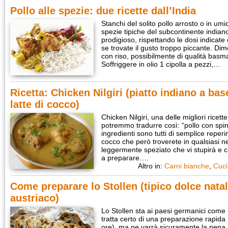
Pollo alle spezie: due ricette dall’India
Stanchi del solito pollo arrosto o in um
spezie tipiche del subcontinente indian
prodigioso, rispettando le dosi indicat
se trovate il gusto troppo piccante. D
con riso, possibilmente di qualità ba
Soffriggere in olio 1 cipolla a pezzi,…
Ricetta: Chicken Nilgiri (piatto indiano a base
latte di cocco)
Chicken Nilgiri, una delle migliori ricett
potremmo tradurre così: “pollo con spina
ingredienti sono tutti di semplice reperim
cocco che però troverete in qualsiasi 
leggermente speziato che vi stupirà e 
a preparare….
Altro in:
Carni bianche
,
Cuci
Come preparare lo Stollen (tipico dolce natal
austriaco)
Lo Stollen sta ai paesi germanici come il
tratta certo di una preparazione rapida 
ore), ma ne varrà sicuramente la pena. 