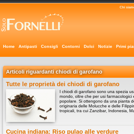
Chi siam
Home
Antipasti
Consigli
Contorni
Dolci
Notizie
Primi pia
Articoli riguardanti chiodi di garofano
Tutte le proprietà dei chiodi di garofano
I chiodi di garofano sono una spezia usa
mondo, oltre che per usi farmacologici 
popolare. Si ottengono da una pianta de
originaria delle Molucche e delle Filippin
tropicali, tra cui Zanzibar, Indonesia,
Cucina indiana: Riso pulao alle verdure