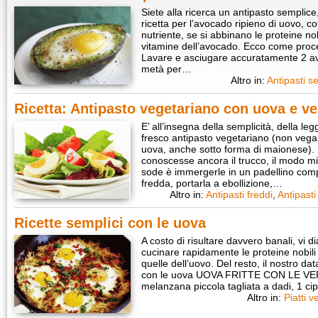
Siete alla ricerca un antipasto semplice
ricetta per l’avocado ripieno di uovo, c
nutriente, se si abbinano le proteine nob
vitamine dell’avocado. Ecco come proc
Lavare e asciugare accuratamente 2 avoc
metà per…
Altro in:
Antipasti s
Ricetta: Antipasto vegetariano con uova e v
E’ all’insegna della semplicità, della l
fresco antipasto vegetariano (non vegan
uova, anche sotto forma di maionese). 
conoscesse ancora il trucco, il modo mi
sode è immergerle in un padellino com
fredda, portarla a ebollizione,…
Altro in:
Antipasti freddi
,
Antipasti
Ricette semplici con le uova
A costo di risultare davvero banali, vi
cucinare rapidamente le proteine nobili
quelle dell’uovo. Del resto, il nostro da
con le uova UOVA FRITTE CON LE VER
melanzana piccola tagliata a dadi, 1 cipo
Altro in:
Piatti v