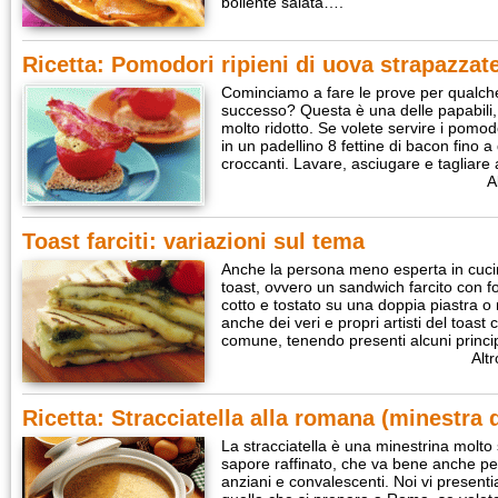
bollente salata….
Ricetta: Pomodori ripieni di uova strapazzat
Cominciamo a fare le prove per qualche
successo? Questa è una delle papabili, 
molto ridotto. Se volete servire i pomod
in un padellino 8 fettine di bacon fino
croccanti. Lavare, asciugare e tagliar
A
Toast farciti: variazioni sul tema
Anche la persona meno esperta in cuci
toast, ovvero un sandwich farcito con 
cotto e tostato su una doppia piastra o
anche dei veri e propri artisti del toast
comune, tenendo presenti alcuni princi
Altr
Ricetta: Stracciatella alla romana (minestra 
La stracciatella è una minestrina molt
sapore raffinato, che va bene anche per
anziani e convalescenti. Noi vi presenti