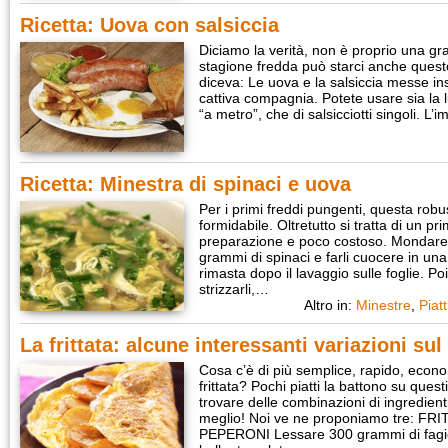
Ricetta: Uova con salsiccia
Diciamo la verità, non è proprio una gra
stagione fredda può starci anche questo.
diceva: Le uova e la salsiccia messe in
cattiva compagnia. Potete usare sia la 
“a metro”, che di salsicciotti singoli. L
Ricetta: Minestra di spinaci e uova
Per i primi freddi pungenti, questa robu
formidabile. Oltretutto si tratta di un pr
preparazione e poco costoso. Mondare
grammi di spinaci e farli cuocere in un
rimasta dopo il lavaggio sulle foglie. Poi 
strizzarli,…
Altro in:
Minestre
,
Piat
La frittata: alcune interessanti variazioni su
Cosa c’è di più semplice, rapido, eco
frittata? Pochi piatti la battono su quest
trovare delle combinazioni di ingredienti 
meglio! Noi ve ne proponiamo tre: F
PEPERONI Lessare 300 grammi di fagiol