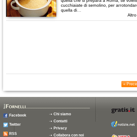
quella che si prepara a Roma, se vole
cucchiaiate di semolino, per arrotondare
quella di…
Altro
« Prece
Chi siamo
Facebook
Contatti
Twitter
Privacy
RSS
Collabora con noi