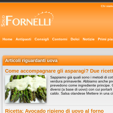
Chi siam
Home
Antipasti
Consigli
Contorni
Dolci
Notizie
Primi pia
Articoli riguardanti uova
Come accompagnare gli asparagi? Due ricett
Sappiamo già quali sono i metodi di cott
verdura primaverile. Abbiamo anche pres
prevedono come ingrediente principe. 
diversi (a base di uovo) con cui portarli i
caldo. Salsa olandese Mettere in una c
Ricetta: Avocado ripieno di uovo al forno