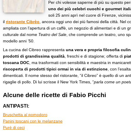
Per chi volesse saperne di più su questo pe
uno dei più celebri cuochi e gourmet itali
soli 25 anni aprì nel cuore di Firenze, vicin
il
ristorante Cibrèo
, ancora oggi uno dei più famosi della città. Nel cor
ampliata con l’apertura di un caffè, un negozio di alimentari e di un
culturale dal nome
Teatro del Sale
, che comprende un teatro, uno sp
modello anni ’50.
La cucina del Cibreo rappresenta
una vera e propria filosofia culin
prodotti di grandissima qualità
, freschi e di stagione; offerta di
pia
toscana DOC
, ma trasformati con sensibilità e maestria in manicarett
riscoperta di prodotti tipici ormai in via di estinzione
, con l’esalt
dimenticati. Il nome stesso del ristorante, “il Cibreo” è quello di un an
rigaglie di pollo. Di lui scrisse il New York Times, “
parla come un poet
Alcune delle ricette di Fabio Picchi
ANTIPASTI:
Bruschetta al pomodoro
Panini toscani con le melanzane
Purè di ceci