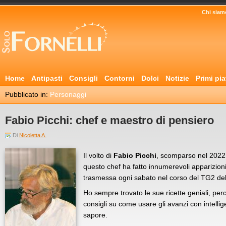
Chi siam
Home
Antipasti
Consigli
Contorni
Dolci
Notizie
Primi pia
Pubblicato in:
Personaggi
Fabio Picchi: chef e maestro di pensiero
Di
Nicoletta A.
Il volto di
Fabio Picchi
, scomparso nel 2022 a
questo chef ha fatto innumerevoli apparizioni
trasmessa ogni sabato nel corso del TG2 del
Ho sempre trovato le sue ricette geniali, pe
consigli su come usare gli avanzi con intelli
sapore.