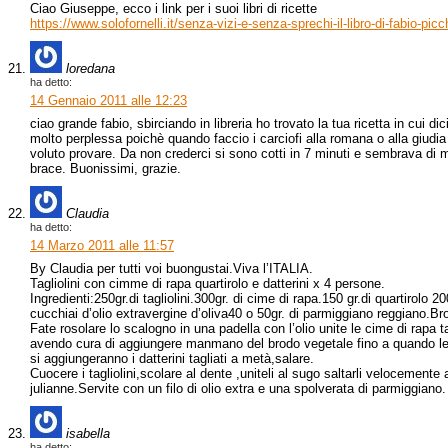
Ciao Giuseppe, ecco i link per i suoi libri di ricette
https://www.solofornelli.it/senza-vizi-e-senza-sprechi-il-libro-di-fabio-picch
loredana
ha detto:
14 Gennaio 2011 alle 12:23
ciao grande fabio, sbirciando in libreria ho trovato la tua ricetta in cui dic
molto perplessa poichè quando faccio i carciofi alla romana o alla giudia
voluto provare. Da non crederci si sono cotti in 7 minuti e sembrava di man
brace. Buonissimi, grazie.
Claudia
ha detto:
14 Marzo 2011 alle 11:57
By Claudia per tutti voi buongustai.Viva l’ITALIA.
Tagliolini con cimme di rapa quartirolo e datterini x 4 persone.
Ingredienti:250gr.di tagliolini.300gr. di cime di rapa.150 gr.di quartirolo 
cucchiai d’olio extravergine d’oliva40 o 50gr. di parmiggiano reggiano.B
Fate rosolare lo scalogno in una padella con l’olio unite le cime di rapa ta
avendo cura di aggiungere manmano del brodo vegetale fino a quando le
si aggiungeranno i datterini tagliati a metà,salare.
Cuocere i tagliolini,scolare al dente ,uniteli al sugo saltarli velocemente 
julianne.Servite con un filo di olio extra e una spolverata di parmiggiano
isabella
ha detto: