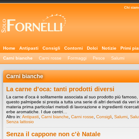
Chi siam
Home
Antipasti
Consigli
Contorni
Dolci
Notizie
Primi pia
Carni bianche
Carni rosse
Formaggi
Pesce
Salumi
Carni bianche
La carne d’oca: tanti prodotti diversi
La carne d’oca è solitamente associata al suo prodotto più famoso, il
questo palmipede si presta a tutta una serie di altri derivati da veri 
materia prima particolari metodi di lavorazione e ingredienti ricercati
erbe aromatiche. I due centri…
Altro in:
Antipasti
,
Carni bianche
,
Carni rosse
,
Consigli
,
Salumi
,
Salu
Senza lattosio
Senza il cappone non c’è Natale