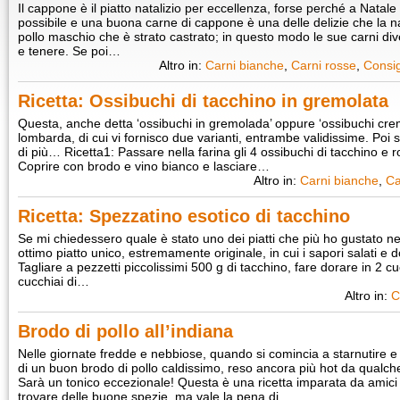
Il cappone è il piatto natalizio per eccellenza, forse perché a Natale
possibile e una buona carne di cappone è una delle delizie che la na
pollo maschio che è strato castrato; in questo modo le sue carni d
e tenere. Se poi…
Altro in:
Carni bianche
,
Carni rosse
,
Consig
Ricetta: Ossibuchi di tacchino in gremolata
Questa, anche detta ‘ossibuchi in gremolada’ oppure ‘ossibuchi cremol
lombarda, di cui vi fornisco due varianti, entrambe validissime. Poi sc
di più… Ricetta1: Passare nella farina gli 4 ossibuchi di tacchino e ro
Coprire con brodo e vino bianco e lasciare…
Altro in:
Carni bianche
,
Ca
Ricetta: Spezzatino esotico di tacchino
Se mi chiedessero quale è stato uno dei piatti che più ho gustato nell
ottimo piatto unico, estremamente originale, in cui i sapori salati e d
Tagliare a pezzetti piccolissimi 500 g di tacchino, fare dorare in 2 cu
cucchiai di…
Altro in:
C
Brodo di pollo all’indiana
Nelle giornate fredde e nebbiose, quando si comincia a starnutire e 
di un buon brodo di pollo caldissimo, reso ancora più hot da qualc
Sarà un tonico eccezionale! Questa è una ricetta imparata da amici
trovare delle buone spezie, ma vale la pena di…