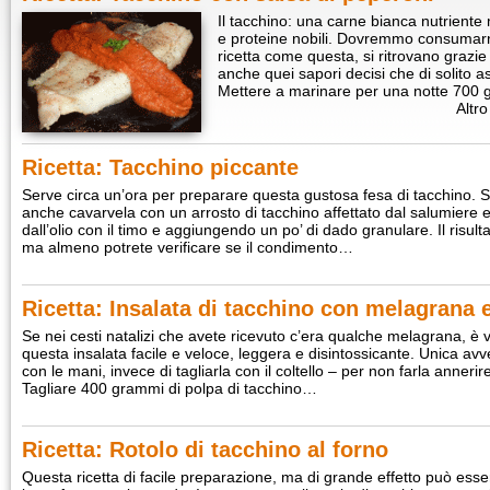
Il tacchino: una carne bianca nutriente 
e proteine nobili. Dovremmo consumarn
ricetta come questa, si ritrovano grazie
anche quei sapori decisi che di solito a
Mettere a marinare per una notte 700
Altro
Ricetta: Tacchino piccante
Serve circa un’ora per preparare questa gustosa fesa di tacchino. 
anche cavarvela con un arrosto di tacchino affettato dal salumiere 
dall’olio con il timo e aggiungendo un po’ di dado granulare. Il risult
ma almeno potrete verificare se il condimento…
Ricetta: Insalata di tacchino con melagrana e
Se nei cesti natalizi che avete ricevuto c’era qualche melagrana, è 
questa insalata facile e veloce, leggera e disintossicante. Unica avv
con le mani, invece di tagliarla con il coltello – per non farla anneri
Tagliare 400 grammi di polpa di tacchino…
Ricetta: Rotolo di tacchino al forno
Questa ricetta di facile preparazione, ma di grande effetto può es