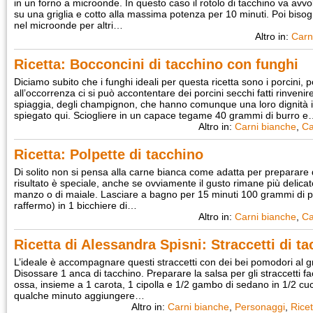
in un forno a microonde. In questo caso il rotolo di tacchino va avvo
su una griglia e cotto alla massima potenza per 10 minuti. Poi bisogn
nel microonde per altri…
Altro in:
Carn
Ricetta: Bocconcini di tacchino con funghi
Diciamo subito che i funghi ideali per questa ricetta sono i porcini, 
all’occorrenza ci si può accontentare dei porcini secchi fatti rinven
spiaggia, degli champignon, che hanno comunque una loro dignità
spiegato qui. Sciogliere in un capace tegame 40 grammi di burro 
Altro in:
Carni bianche
,
Ca
Ricetta: Polpette di tacchino
Di solito non si pensa alla carne bianca come adatta per preparare de
risultato è speciale, anche se ovviamente il gusto rimane più delica
manzo o di maiale. Lasciare a bagno per 15 minuti 100 grammi di p
raffermo) in 1 bicchiere di…
Altro in:
Carni bianche
,
Ca
Ricetta di Alessandra Spisni: Straccetti di t
L’ideale è accompagnare questi straccetti con dei bei pomodori al grat
Disossare 1 anca di tacchino. Preparare la salsa per gli straccetti fa
ossa, insieme a 1 carota, 1 cipolla e 1/2 gambo di sedano in 1/2 cuc
qualche minuto aggiungere…
Altro in:
Carni bianche
,
Personaggi
,
Ricet