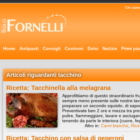
Chi siam
Home
Antipasti
Consigli
Contorni
Dolci
Notizie
Primi pia
Articoli riguardanti tacchino
Ricetta: Tacchinella alla melagrana
Approfittiamo di questo straordinario fr
sempre meno presente sulle nostre tavol
preparare un secondo squisito, di sapo
Preventivate ben 2 ore e mezza tra pre
pulire, fiammeggiare, lavare e asciugar
tenendo da parte le interiora (cuore, f
Altro in:
Carni bianche
,
Rice
Ricetta: Tacchino con salsa di peperoni