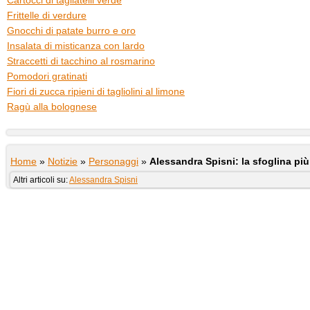
Cartocci di tagliatelli verde
Frittelle di verdure
Gnocchi di patate burro e oro
Insalata di misticanza con lardo
Straccetti di tacchino al rosmarino
Pomodori gratinati
Fiori di zucca ripieni di tagliolini al limone
Ragù alla bolognese
Home
»
Notizie
»
Personaggi
»
Alessandra Spisni: la sfoglina più 
Altri articoli su:
Alessandra Spisni