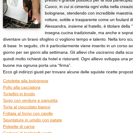
presso il grande pubblico per la sua partecipaz
Cuoco
, in cui si cimenta ogni volta nella creazio
bolognese, stendendo con incredibile maestria 
rotture, sottile e trasparente come un foulard di
Alessandra, insieme al fratello, è titolare della 
insegna cucina tradizionale, ma anche e soprattut
diventare un bravo sfoglino ci vogliono tempo e talento. Nella loro scu
di base. In seguito, chi è particolarmente viene inserito in un corso av
giorno per sei giorni alla settimana. Gli allievi che usciranno dalla s
quindi molto richiesti da hotel e ristoranti. Ogni allievo sviluppa una pr
buone ma ognuna porta una “firma”.
Ecco gli indirizzi giusti per trovare alcune delle squisite ricette propo
Cotolette alla bolognese
Pollo alla cacciatora
Tortellini in brodo
Sugo con verdure e pancetta
Torta al cioccolato bianco
Frittata al forno con cipolle
Spuntature in umido con patate
Polpette di carne