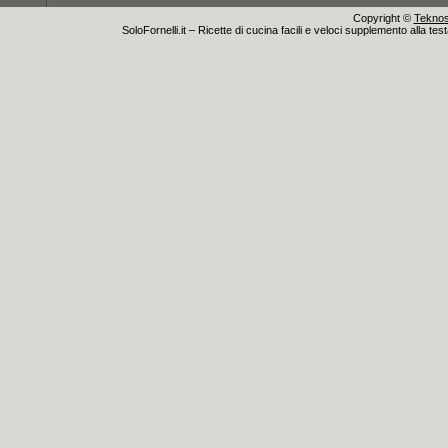
Copyright ©
Teknosu
SoloFornelli.it – Ricette di cucina facili e veloci supplemento alla tes