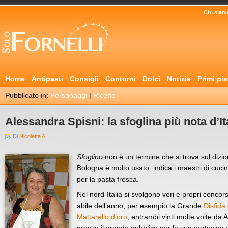
Chi siam
Home
Antipasti
Consigli
Contorni
Dolci
Notizie
Primi pia
Pubblicato in:
Personaggi
|
Ricette
Alessandra Spisni: la sfoglina più nota d’It
Di
Nicoletta A.
Sfoglino
non è un termine che si trova sul dizion
Bologna è molto usato: indica i maestri di cucin
per la pasta fresca.
Nel nord-Italia si svolgono veri e propri concors
abile dell’anno, per esempio la Grande
Disfida 
Mattarello d’oro
, entrambi vinti molte volte da